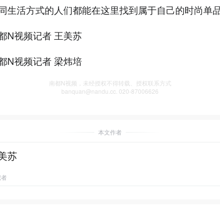
同生活方式的人们都能在这里找到属于自己的时尚单
都N视频记者 王美苏
都N视频记者 梁炜培
南都N视频，未经授权不得转载、授权联系方式
banquan@nandu.cc. 020-87006626
本文作者
美苏
记者