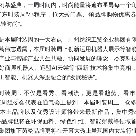
闭幕盛典，一周时间内，时尚能量将遍布番禺每一个
广东时装周”小程序，抢大秀门票、领品牌购物优惠
玩转时尚”。
是本届时装周的一大看点。广州纺织工贸企业集团有
葛伟志透露，本届时装周上创新运用机器人展示等智
产业与智能产业共生共融、协同发展的理念。杰克科
好商展机器人、迅盟AI云裳等“四新”技术将集中亮相
工智能、机器人深度融合的“发展秘诀”。
东时装周，不仅是看秀、看潮流，更是看趋势、看市
装周组委会代表在通气会上提到，本届时装周上，众
本土品牌以及优秀设计师将带来最新作品，集中秀
多品牌也将在环保面料、绿色纤维、智能穿戴等领域
集团旗下茵曼品牌更将在开幕大秀上呈现国内女装行业