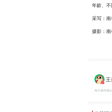
年龄、不
采写：南
摄影：南
王
南方都市报