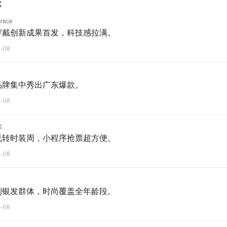
论
ace
穿戴创新成果首发，科技感拉满。
4-08
品牌集中秀出广东爆款。
4-08
紫
玩转时装周，小程序抢票超方便。
4-08
到银发群体，时尚覆盖全年龄段。
4-08