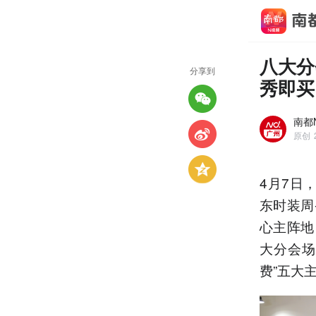
八大分
分享到
秀即买
南都
原创
4月7日
东时装周
心主阵地
大分会场
费”五大