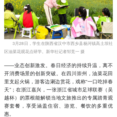
3月28日，学生在陕西省汉中市西乡县杨河镇高土坝社
区油菜花观花点研学。新华社记者邹竞一 摄
——业态创新激发。春日经济的持续升温，离不
开消费场景的创新突破。在四川崇州，油菜花田
里支起火锅，游客边涮边赏花，戏称“一口吃掉春
天”；在浙江嘉兴，一张浙江省城市足球联赛（吴
越杯）的票根能解锁当地文旅推出的专属踏青观
赛套餐，享受涵盖住宿、游览、餐饮的多重优
惠。