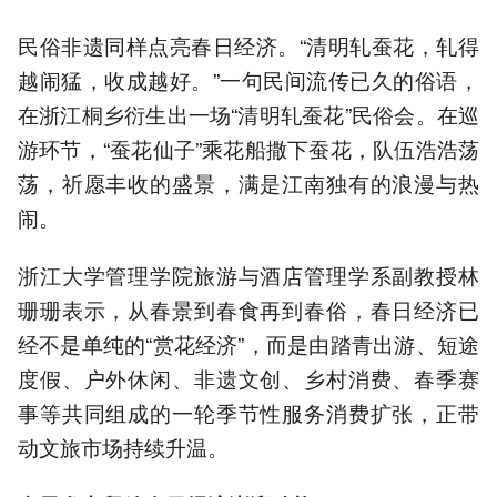
民俗非遗同样点亮春日经济。“清明轧蚕花，轧得
越闹猛，收成越好。”一句民间流传已久的俗语，
在浙江桐乡衍生出一场“清明轧蚕花”民俗会。在巡
游环节，“蚕花仙子”乘花船撒下蚕花，队伍浩浩荡
荡，祈愿丰收的盛景，满是江南独有的浪漫与热
闹。
浙江大学管理学院旅游与酒店管理学系副教授林
珊珊表示，从春景到春食再到春俗，春日经济已
经不是单纯的“赏花经济”，而是由踏青出游、短途
度假、户外休闲、非遗文创、乡村消费、春季赛
事等共同组成的一轮季节性服务消费扩张，正带
动文旅市场持续升温。