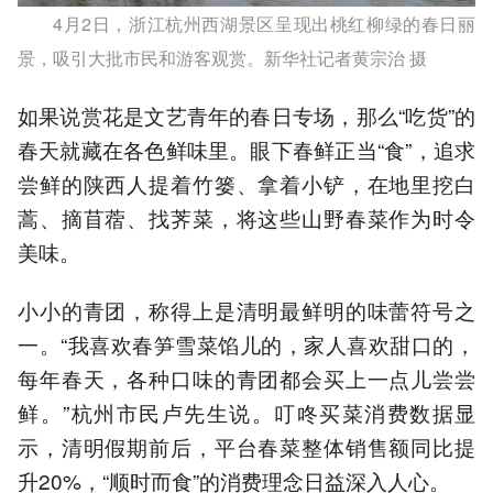
4月2日，浙江杭州西湖景区呈现出桃红柳绿的春日丽
景，吸引大批市民和游客观赏。新华社记者黄宗治 摄
如果说赏花是文艺青年的春日专场，那么“吃货”的
春天就藏在各色鲜味里。眼下春鲜正当“食”，追求
尝鲜的陕西人提着竹篓、拿着小铲，在地里挖白
蒿、摘苜蓿、找荠菜，将这些山野春菜作为时令
美味。
小小的青团，称得上是清明最鲜明的味蕾符号之
一。“我喜欢春笋雪菜馅儿的，家人喜欢甜口的，
每年春天，各种口味的青团都会买上一点儿尝尝
鲜。”杭州市民卢先生说。叮咚买菜消费数据显
示，清明假期前后，平台春菜整体销售额同比提
升20%，“顺时而食”的消费理念日益深入人心。