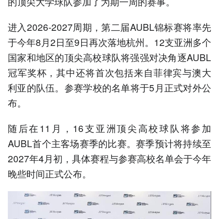
的顶尖大学球队参加了为期一周的赛事。
进入2026-2027周期，第二届AUBL锦标赛将率先
于今年8月2日至9日再次落地杭州。12支亚洲多个
国家和地区的顶尖高校球队将强强对决角逐AUBL
冠军奖杯，其中还将首次包括来自菲律宾与澳大
利亚的队伍。参赛学校的名单将于5月正式对外公
布。
随后在11月，16支亚洲顶尖高校球队将参加
AUBL首个主客场赛季的比赛。赛季预计将持续至
2027年4月初，具体赛程与参赛高校名单会于今年
晚些时间正式公布。