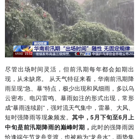
尽管出场时间灵活，但前汛期每年都会如期出
现，从未缺席。 从天气特征来看，华南前汛期降
雨呈现“急、暴”特点，极少出现和风细雨，多以乌
云密布、电闪雷鸣、暴雨如注的形式出现，常形
成“暴雨连续剧”，强对流天气集中，雷暴、大风、
短时强降雨等现象频发。
其中，5月下旬至6月上
此时的强降雨因
中旬是前汛期降雨的巅峰时期，
恰逢端午节龙舟竞渡，也被称为“龙舟水”，雨势集