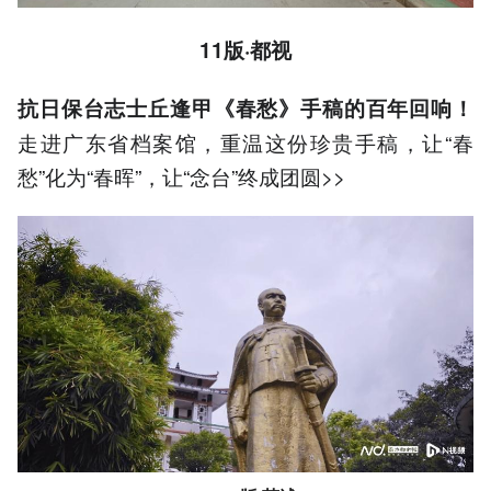
11版·都视
抗日保台志士丘逢甲《春愁》手稿的百年回响！
走进广东省档案馆，重温这份珍贵手稿，让“春
愁”化为“春晖”，让“念台”终成团圆>>