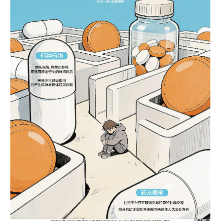
条。
4.AI声音克隆侵权乱象频
发，配音演员维权困难重
重。
5.头部券商人均薪酬集体上
涨，中信证券81万年薪居
首。
以上内容由AI大模型生成，仅供
参考