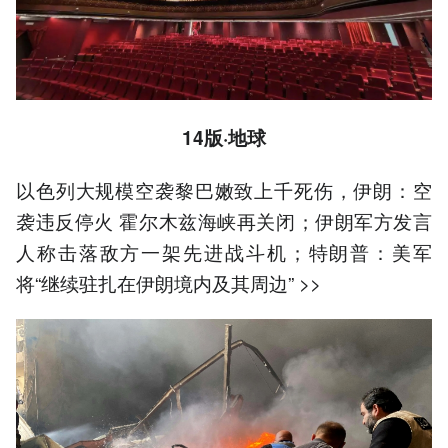
14版·地球
以色列大规模空袭黎巴嫩致上千死伤，伊朗：空
袭违反停火 霍尔木兹海峡再关闭；伊朗军方发言
人称击落敌方一架先进战斗机；特朗普：美军
将“继续驻扎在伊朗境内及其周边” >>