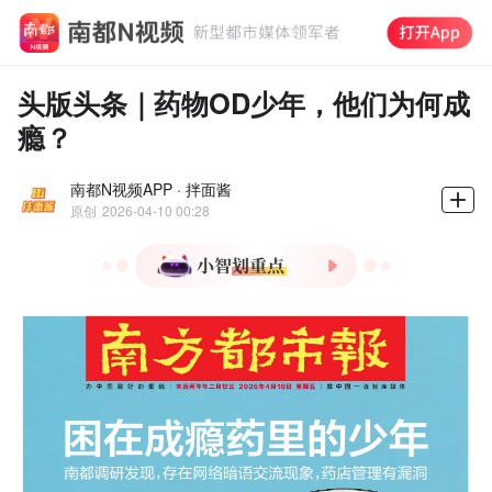
头版头条｜药物OD少年，他们为何成
瘾？
南都N视频APP · 拌面酱
原创
2026-04-10 00:28
1.青少年药物滥用现象严
重，非医疗目的服药案例频
发。
2.国务院发布分级诊疗新措
施，推进基层医疗服务能力
提升。
3.网络和药店漏洞助长青少
年购药滥用，形成灰色链