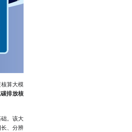
碳核算大模
式碳排放核
基础。该大
期长、分辨