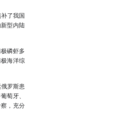
填补了我国
的新型内陆
南极磷虾多
南极海洋综
运俄罗斯患
持葡萄牙、
考察，充分