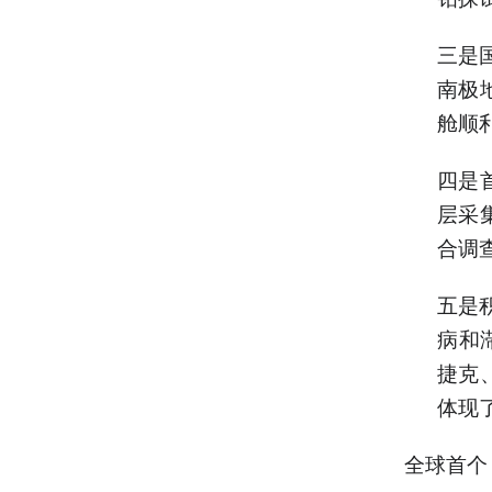
三是
南极
舱顺
四是
层采
合调
五是
病和
捷克
体现
全球首个