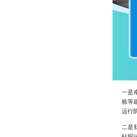
一是
栋等
运行
二是
钻探