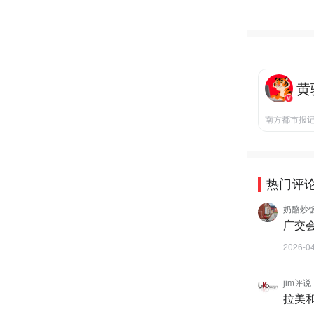
黄
南方都市报
热门评
奶酪炒
广交
2026-0
jim评说
拉美