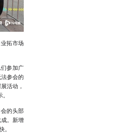
企业拓市场
他们参加广
无法参会的
探展活动，
示。
参会的头部
七成。新增
快。