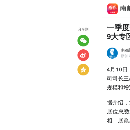
一季度
分享到
9大专
南都
原创
4月10
司司长王
规模和增
据介绍，
展位总数
相。展览