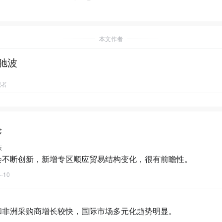
本文作者
驰波
记者
论
饭
会不断创新，新增专区顺应贸易结构变化，很有前瞻性。
4-10
和非洲采购商增长较快，国际市场多元化趋势明显。