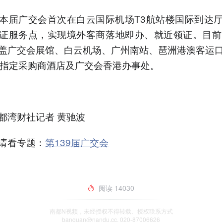
本届广交会首次在白云国际机场T3航站楼国际到达
证服务点，实现境外客商落地即办、就近领证。目前
盖广交会展馆、白云机场、广州南站、琶洲港澳客运
家指定采购商酒店及广交会香港办事处。
都湾财社记者 黄驰波
请看专题：
第139届广交会
阅读
14030
南都N视频，未经授权不得转载、授权联系方式
banquan@nandu.cc. 020-87006626