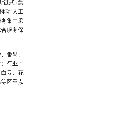
“链式+集
推动“人工
服务集中采
综合服务保
沙、番禺、
件）行业；
；白云、花
禺等区重点
。