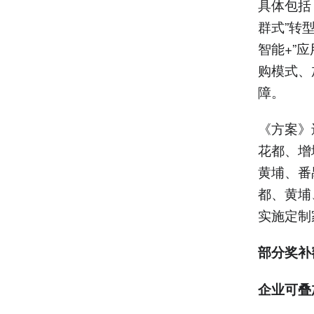
具体包括
群式”转
智能+”
购模式、
障。
《方案》
花都、增
黄埔、番
都、黄埔
实施定制
部分奖补
企业
可叠