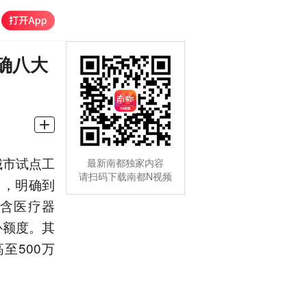
确八大
城市试点工
最新南都独家内容
请扫码下载南都N视频
），明确到
（含医疗器
补额度。其
至500万