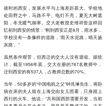
彼时的西安，发展水平与上海差距甚大。学校地
处田野之中，马路不平、电灯不亮，夏无大树遮
阳，冬无暖气御寒。交大老教授史维祥曾这样回
忆初到西安的情景：“刚到西安正是8月，雨水多，
学校没有一条像样的道路，‘雨天水泥路，晴天扬
灰路’。”
虽然条件艰苦，但西迁的交大人没有退缩。据统
计，截至1956年底，交大在册的767名教师中，
迁到西安的有537人，占教师总数的70%。
当年，50多岁的“中国电机之父”钟兆琳先生，将卧
病在床的夫人留在上海交由女儿照看，只身踏上
西行的火车。他说：“共和国西部需要开发，当初
校务委员会开会表决，我是举手赞成了的，决不