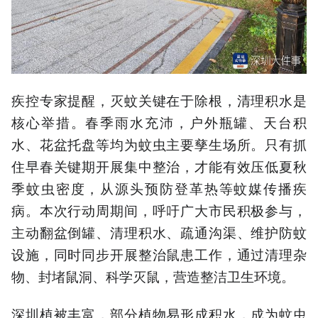
疾控专家提醒，灭蚊关键在于除根，清理积水是
核心举措。春季雨水充沛，户外瓶罐、天台积
水、花盆托盘等均为蚊虫主要孳生场所。只有抓
住早春关键期开展集中整治，才能有效压低夏秋
季蚊虫密度，从源头预防登革热等蚊媒传播疾
病。本次行动周期间，呼吁广大市民积极参与，
主动翻盆倒罐、清理积水、疏通沟渠、维护防蚊
设施，同时同步开展整治鼠患工作，通过清理杂
物、封堵鼠洞、科学灭鼠，营造整洁卫生环境。
深圳植被丰富，部分植物易形成积水，成为蚊虫