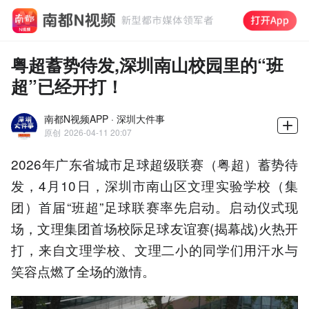
粤超蓄势待发,深圳南山校园里的“班
超”已经开打！
南都N视频APP · 深圳大件事
原创
2026-04-11 20:07
2026年广东省城市足球超级联赛（粤超）蓄势待
发，4月10日，深圳市南山区文理实验学校（集
团）首届“班超”足球联赛率先启动。启动仪式现
场，文理集团首场校际足球友谊赛(揭幕战)火热开
打，来自文理学校、文理二小的同学们用汗水与
笑容点燃了全场的激情。