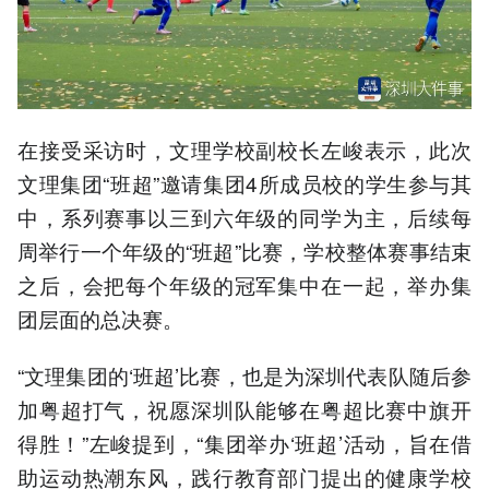
在接受采访时，文理学校副校长左峻表示，此次
文理集团“班超”邀请集团4所成员校的学生参与其
中，系列赛事以三到六年级的同学为主，后续每
周举行一个年级的“班超”比赛，学校整体赛事结束
之后，会把每个年级的冠军集中在一起，举办集
团层面的总决赛。
“文理集团的‘班超’比赛，也是为深圳代表队随后参
加粤超打气，祝愿深圳队能够在粤超比赛中旗开
得胜！”左峻提到，“集团举办‘班超’活动，旨在借
助运动热潮东风，践行教育部门提出的健康学校