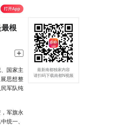
是最根
记、国家主
最新南都独家内容
请扫码下载南都N视频
开展思想整
人民军队纯
变，军旗永
集中统一、