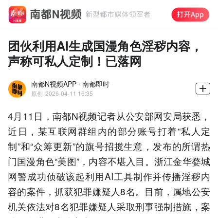
团伙利用AI生成国漫角色淫秽内容，
声称可私人定制！已落网
南都N视频APP · 南都即时
原创
2026-04-11 16:35
4月11日，南都N视频记者从公安部网安局获悉，
近日，某互联网群组内的部分账号打着“私人定
制”和“众筹更新”的旗号招揽生意，发布的所谓热
门国漫角色“美图”，内容不堪入目。浙江金华婺城
网警成功侦破该起利用AI工具制作并传播淫秽内
容的案件，抓获犯罪嫌疑人8名。目前，属地公安
机关依法对8名犯罪嫌疑人采取刑事强制措施，案