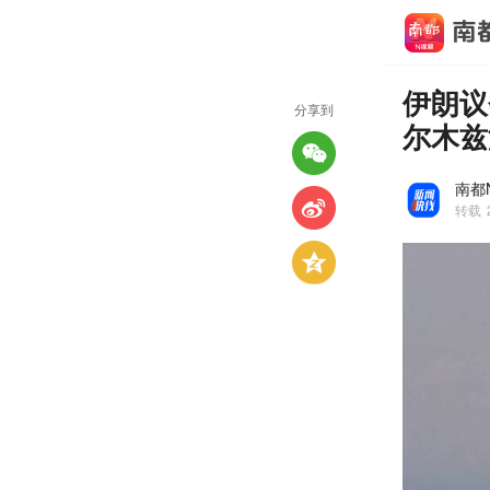
伊朗议
分享到
尔木兹
南都
转载