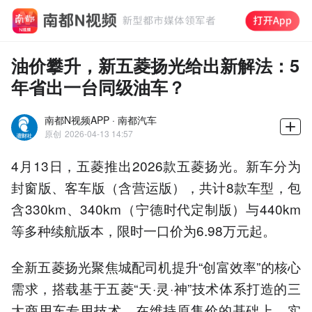
油价攀升，新五菱扬光给出新解法：5
年省出一台同级油车？
南都N视频APP · 南都汽车
原创
2026-04-13 14:57
4月13日，五菱推出2026款五菱扬光。新车分为
封窗版、客车版（含营运版），共计8款车型，包
含330km、340km（宁德时代定制版）与440km
等多种续航版本，限时一口价为6.98万元起。
全新五菱扬光聚焦城配司机提升“创富效率”的核心
需求，搭载基于五菱“天·灵·神”技术体系打造的三
大商用车专用技术，在维持原售价的基础上，实