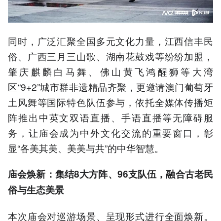
同时，广泛汇聚全国多元文化力量，江西信丰民
俗、广西三月三山歌、湖南花鼓戏等纷纷加盟，
肇庆麒麟白马舞、佛山黄飞鸿醒狮等大湾
区“9+2”城市群非遗精品齐聚，更邀请澳门葡萄牙
土风舞等国际特色队伍参与，依托全媒体传播矩
阵推出中英文双语直播、手语直播等无障碍服
务，让庙会成为中外文化交流的重要窗口，彰
显“各美其美、美美与共”的中华智慧。
庙会焕新：集结8大方阵、96支队伍，融合古老民
俗与生态美景
本次庙会对巡游场景、呈现形式进行全面焕新。