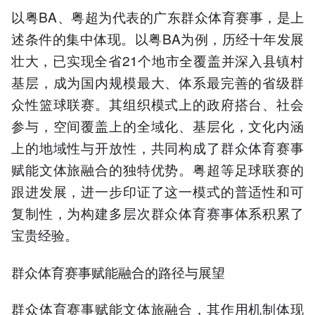
以粤BA、粤超为代表的广东群众体育赛事，是上
述条件的集中体现。以粤BA为例，历经十年发展
壮大，已实现全省21个地市全覆盖并深入县镇村
基层，成为国内规模最大、体系最完善的省级群
众性篮球联赛。其组织模式上的政府搭台、社会
参与，空间覆盖上的全域化、基层化，文化内涵
上的地域性与开放性，共同构成了群众体育赛事
赋能文体旅融合的独特优势。粤超等足球联赛的
跟进发展，进一步印证了这一模式的普适性和可
复制性，为构建多层次群众体育赛事体系积累了
宝贵经验。
群众体育赛事赋能融合的路径与展望
群众体育赛事赋能文体旅融合，其作用机制体现