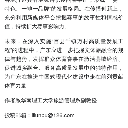
特色、一地一品牌”的发展格局。在传播创新上，
充分利用新媒体平台挖掘赛事的故事性和情感价
值，持续扩大赛事影响力。
未来，在深入实施“百县千镇万村高质量发展工
程”的进程中，广东应进一步把握文体旅融合的规
律与趋势，发挥群众体育赛事在激活县域经济、
促进城乡融合、服务高质量发展中的独特作用，
为广东在推进中国式现代化建设中走在前列贡献
体育力量。
作者系华南理工大学旅游管理系副教授
投稿邮箱：lilunbu@126.com