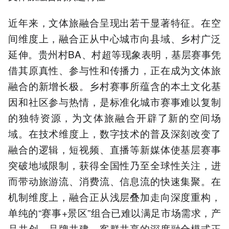
近年来，文体旅融合呈现出若干显著特征。在空
间维度上，融合正从中心城市向县域、乡村广泛
延伸。贵州村BA、村超等现象表明，基层赛事凭
借其原真性、参与性和传播力，正在成为文体旅
融合的新增长极。乡村赛事所蕴含的本土文化基
因和社区参与热情，是标准化城市赛事难以复制
的独特资源，为文体旅融合开辟了新的空间场
域。在技术维度上，数字技术的普及深刻改变了
融合的逻辑，短视频、直播等新媒体使基层赛事
突破地域限制，获得全国性乃至全球性关注，进
而带动旅游流、消费流、信息流的快速集聚。在
机制维度上，融合正从浅层叠加走向深度重构，
单纯的“赛事+景区”组合已难以满足市场需求，产
品共创、品牌共建、客群共享的深度融合模式正