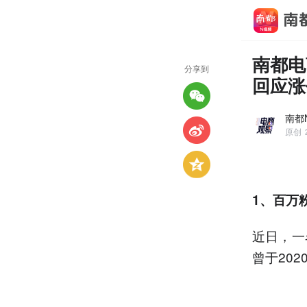
南都电
分享到
回应涨
南都
原创
1、百万
近日，一
曾于20