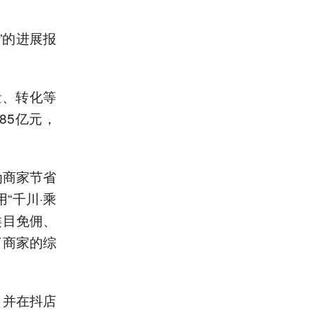
”的进展报
量、转化等
85亿元，
为商家节省
“千川·乘
类目免佣、
了商家的综
，并在抖店