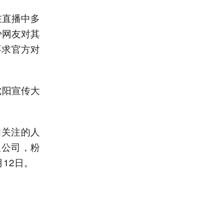
在直播中多
少网友对其
要求官方对
沈阳宣传大
相关注的人
限公司，粉
12日。