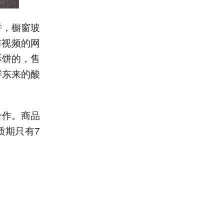
饼，橱窗玻
布视频的网
酥饼的，售
胖东来的酸
合作。商品
质期只有7