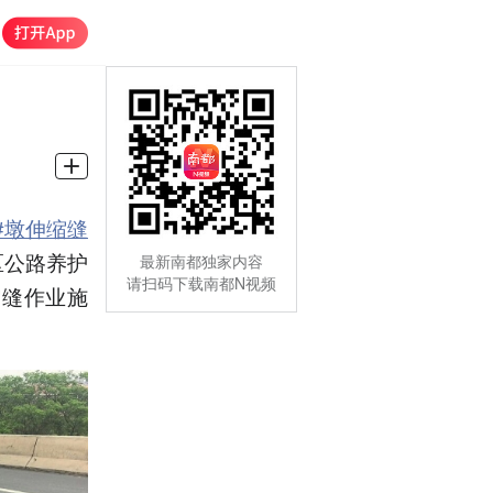
#墩伸缩缝
区公路养护
最新南都独家内容
请扫码下载南都N视频
缩缝作业施