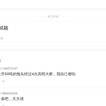
本文作者
斌颖
记者
论
166570187
天开50吨的拖头经过4次高明大桥，我自己都怕
4-16
880042409
一条吧，天天堵
4-15