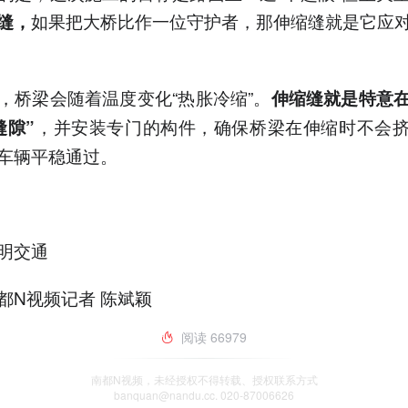
如果把大桥比作一位守护者，那伸缩缝就是它应
缝，
。
，桥梁会随着温度变化“热胀冷缩”。
伸缩缝就是特意
，并安装专门的构件，确保桥梁在伸缩时不会
缝隙”
车辆平稳通过。
明交通
都N视频记者 陈斌颖
阅读
66979
南都N视频，未经授权不得转载、授权联系方式
banquan@nandu.cc. 020-87006626