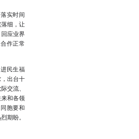
体落实时间
实落细，让
、回应业界
流合作正常
增进民生福
求，出台十
党际交流、
往来和各领
岸同胞要和
热烈期盼。