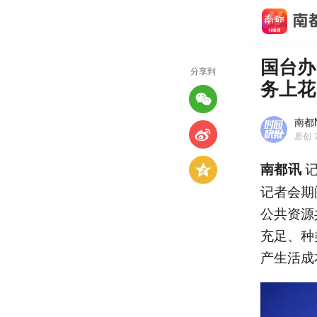
国台办
分享到
务上花
南都
原创
记
南都讯
记者会期
公共资源
充足、种
产生活成