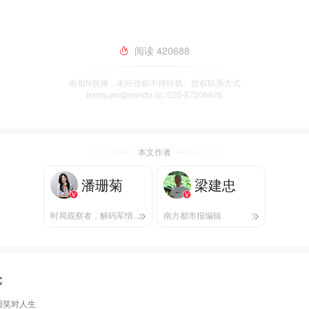
阅读
420688
南都N视频，未经授权不得转载、授权联系方式
banquan@nandu.cc. 020-87006626
本文作者
潘珊菊
梁建忠
时局观察者，解码军情，纵横防务。
南方都市报编辑
论
雨笑对人生