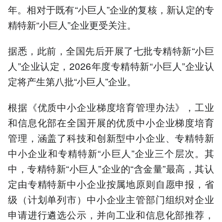
年。相对于既有“小巨人”企业的复核，新认定的专
精特新“小巨人”企业更受关注。
据悉，此前，全国先后开展了七批专精特新“小巨
人”企业认定，2026年度专精特新“小巨人”企业认
定将产生第八批“小巨人”企业。
根据《优质中小企业梯度培育管理办法》，工业
和信息化部在全国开展的优质中小企业梯度培育
管理，涵盖了科技和创新型中小企业、专精特新
中小企业和专精特新“小巨人”企业三个层次。其
中，专精特新“小巨人”企业的“含金量”最高，其认
定由专精特新中小企业按属地原则自愿申报，省
级（计划单列市）中小企业主管部门组织对企业
申请进行遴选公示，并向工业和信息化部推荐，