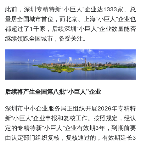
此前，深圳专精特新“小巨人”企业达1333家、总
量居全国城市首位，而北京、上海“小巨人”企业也
都超过了1千家，后续深圳“小巨人”企业数量能否
继续领跑全国城市，备受关注。
后续将产生全国
第八批
“小巨人”企业
深圳市中小企业服务局正组织开展2026年专精特
新“小巨人”企业申报和复核工作。按照规定，经认
定的专精特新“小巨人”企业有效期3年，到期前要
由认定部门组织复核，复核通过的，有效期延长3