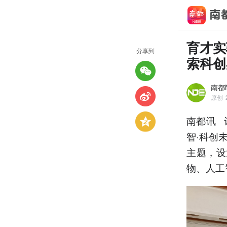
育才实
分享到
索科创
南都
原创
南都讯 
智·科创
主题，设
物、人工