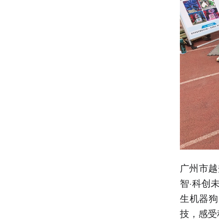
广州市越
智·科创
生机器狗
技，感受