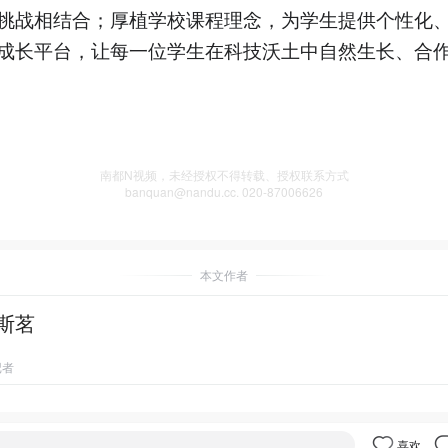
挑战相结合；厚植学校课程理念，为学生提供个性化
成长平台，让每一位学生在科技沃土中自然生长、合
南都N视频，未经授权不得转载、授权联系方式
banquan@nandu.cc. 020-87006626
本文作者
斯茗
记者
喜欢