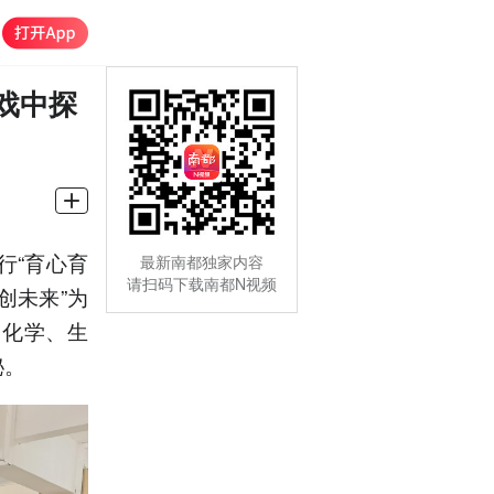
戏中探
行“育心育
最新南都独家内容
请扫码下载南都N视频
创未来”为
、化学、生
秘。