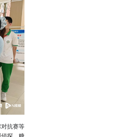
球对抗赛等
碱侦探、糖