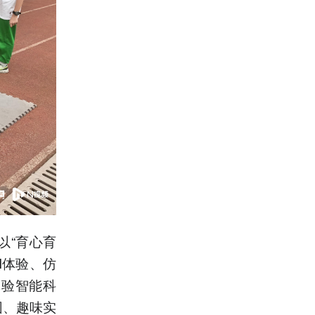
以“育心育
I体验、仿
体验智能科
园、趣味实