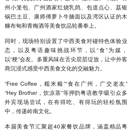
州小笼包、广州酒家红烧乳鸽、包道点心、荔银
锅巴土豆、康师傅萝卜牛腩面以及湾区认证的木
糠布甸和青梅酒等美食饮品轮番奉上。
同时，现场特别设置了中西美食对碰特色体验业
态，以及粤语趣味挑战环节，以“食”为媒，
以“梗”会友。多重风味在舌尖层层绽放，让中外客
商沉浸式感受中西美食文化的交融魅力。
“Free Coffee，糯米糍”“食在广州，广交老友”
“Hey Brother，饮凉茶”等押韵粤语教学吸引众多
外宾现场尝试，在有得吃、有得玩的轻松氛围
中，传递岭南文化。
本届美食节汇聚超40家餐饮品牌，涵盖精品粤