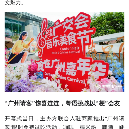
文魅力。
“广州请客”惊喜连连，粤语挑战以
“
梗
”
会友
开幕式当日，主办方联合入驻商家推出“广州请
客”限时免费试吃活动，咖啡、糯米糍、啤酒、嵊