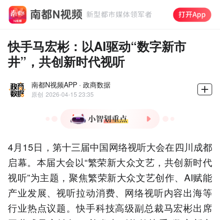
快手马宏彬：以AI驱动“数字新市
井”，共创新时代视听
南都N视频APP · 政商数据
原创
2026-04-15 23:35
1.快手可灵AI年化收入超20
4月15日，第十三届中国网络视听大会在四川成都
亿元，2026年预计翻倍增
长。
启幕。本届大会以“繁荣新大众文艺，共创新时代
2.可灵AI破解视频生成一致
视听”为主题，聚焦繁荣新大众文艺创作、AI赋能
性难题，推动影视制作工业
产业发展、视听拉动消费、网络视听内容出海等
化。
3.快手平台带动4320万就
行业热点议题。快手科技高级副总裁马宏彬出席
业，AI技术降低创作门槛实