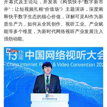
开幕式及主论坛，并发表《构筑快手“数字新市
现平权。
井”：让短视频扎根“价值场”》主题演讲，深度阐
4.可灵AI用户破6000万，服
务3万企业构建产业生态。
释快手数字生态的核心价值，详解可灵AI作为新
5.快手数字新市井战略连接
质生产力，如何从全民创作、视听工业、产业赋
实体经济，拓展视听行业边
界。
能等多个维度，为新时代网络视听产业发展注入
强劲动能。
以上内容由AI大模型生成，仅供
参考