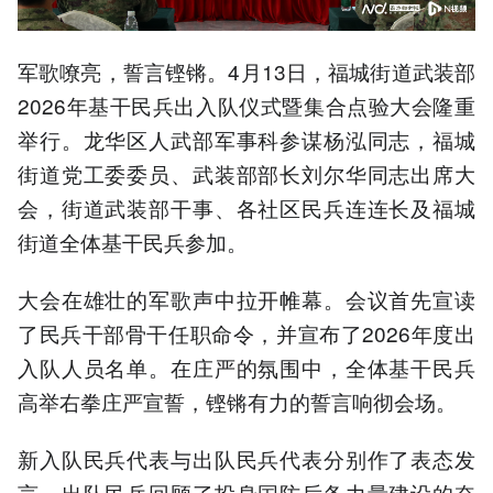
军歌嘹亮，誓言铿锵。4月13日，福城街道武装部
2026年基干民兵出入队仪式暨集合点验大会隆重
举行。龙华区人武部军事科参谋杨泓同志，福城
街道党工委委员、武装部部长刘尔华同志出席大
会，街道武装部干事、各社区民兵连连长及福城
街道全体基干民兵参加。
大会在雄壮的军歌声中拉开帷幕。会议首先宣读
了民兵干部骨干任职命令，并宣布了2026年度出
入队人员名单。在庄严的氛围中，全体基干民兵
高举右拳庄严宣誓，铿锵有力的誓言响彻会场。
新入队民兵代表与出队民兵代表分别作了表态发
言。出队民兵回顾了投身国防后备力量建设的奋