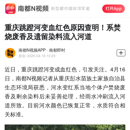
重庆跳蹬河变血红色原因查明！系焚
烧废香及遗留染料流入河道
南都N视频APP · 南都即时
原创
2026-04-16 10:29
近日，重庆跳蹬河变成血红色，引发关注。4月16
日，南都N视频记者从重庆彭水苗族土家族自治县
生态环境局获悉，河水变红系当地个体户焚烧废
香及剩余染料后未妥善处理，经雨水冲刷流入河
道所致。目前河水颜色已恢复正常，水质符合相
关标准。