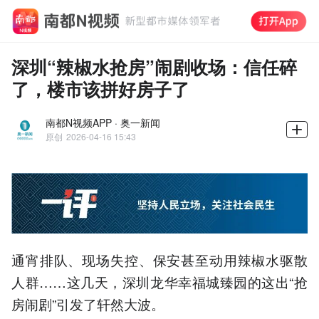
深圳“辣椒水抢房”闹剧收场：信任碎
了，楼市该拼好房子了
南都N视频APP · 奥一新闻
原创
2026-04-16 15:43
通宵排队、现场失控、保安甚至动用辣椒水驱散
人群……这几天，深圳龙华幸福城臻园的这出“抢
房闹剧”引发了轩然大波。