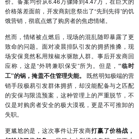
价。备案均价从6.46万骤降到4.47万，在巨大的
价格落差面前，开发商刻意祭出了“先到先得”的饥
饿营销，彻底点燃了购房者的焦虑情绪。
然而，情绪被点燃后，现场的混乱随即暴露了更
致命的问题。面对凌晨排队引发的拥挤推搡，现
场安保竟然私用辣椒水驱散人群。事后开发商回
应称，这是“外聘兼职保安”所为。但是，
“临时
既然明知极端的营
工”的锅，掩盖不住管理失能。
销手段极易引发群体拥挤，却没能配备与之匹配
的安保与限流预案，这种管理上的严重脱节，不
仅是对购房者安全的极大漠视，更是不可推卸的
失职。
更尴尬的是，这次事件让开发商
打赢了价格战，