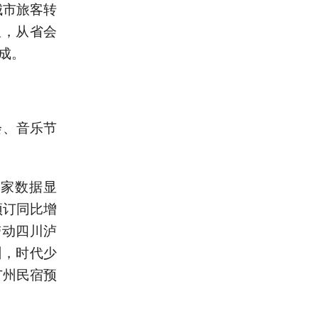
城市旅客转
显，从省会
成。
会、音乐节
途家数据显
预订同比增
带动四川泸
州，时代少
广州民宿预