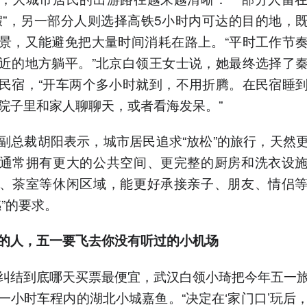
假”，另一部分人则选择高铁5小时内可达的目的地，
景，又能避免把大量时间消耗在路上。“平时工作节
近的地方躺平。”北京白领王女士说，她最终选择了
民宿，“开车两个多小时就到，不用折腾。在民宿睡
院子里和家人聊聊天，或者看海发呆。”
副总裁胡阳表示，城市居民追求“放松”的旅行，天然
通常拥有更大的公共空间、更完整的厨房和洗衣设
、茶室等休闲区域，能更好承接亲子、朋友、情侣
感”的要求。
的人，五一要飞去你没有听过的
小
机场
纠结到底哪天买票最便宜，武汉白领小琦把今年五一
一小时车程内的湖北小城嘉鱼。“决定在‘家门口’玩后