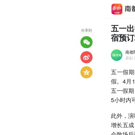
五一出
分享到
宿预订
南都
原创
五一假期
假。4月
五一假期
5小时内
此外，演
增长五成
会散场后