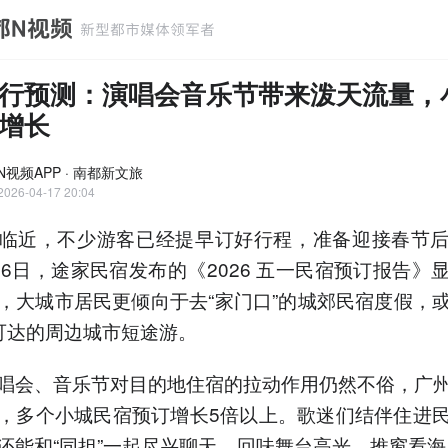
行预测：演唱会音乐节带来泼天流量，
增长
N视频APP · 南都新文旅
2026-04-17 20:04
临近，不少游客已经提早订好行程，准备迎接春节
16日，途家民宿发布的《2026 五一民宿预订报告》
，大城市居民更倾向于去“家门口”的城郊民宿度假，
可达的周边城市短途游。
唱会、音乐节对目的地住宿的拉动作用仍然不俗，广
，多个小城民宿预订增长5倍以上。歌迷们结伴住进
还能和“同担”一起尽兴聊天，回味舞台高光。推窗看海