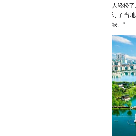
人轻松了
订了当地
块。”