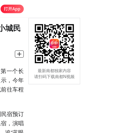
小城民
后第一个长
最新南都独家内容
请扫码下载南都N视频
显示，今年
或前往车程
州民宿预订
民宿，演唱
、追“蓝眼