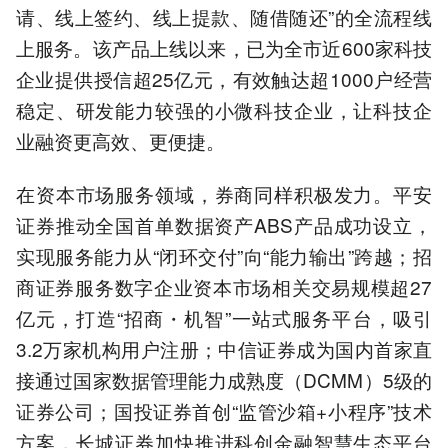
请、线上签约、线上提款、随借随还”的全流程线
上服务。该产品上线以来，已为全市近600家科技
企业提供授信超25亿元，有效触达超1000户经营
稳定、研发能力较强的小微科技企业，让科技企
业融资更高效、更便捷。
在资本市场服务领域，券商同样积极发力。平安
证券推动全国首单数据资产ABS产品成功设立，
实现服务能力从“闭环交付”向“能力输出”跨越；招
商证券服务数字企业资本市场相关交易规模超27
亿元，打造“招商・机智”一站式服务平台，吸引
3.2万家机构用户注册；中信证券成为国内首家直
接通过国家数据管理能力成熟度（DCMM）5级的
证券公司；国投证券首创“监管沙箱+小程序”技术
方案，长城证券加快推进科创金融智慧生态平台