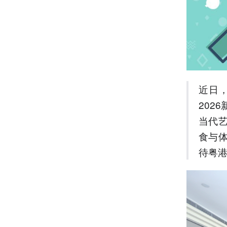
近日
202
当代
食与
待粤