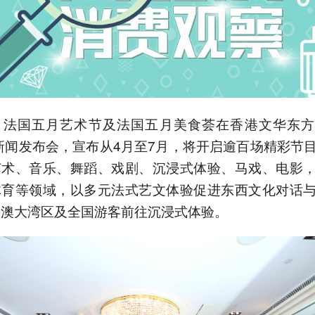
3.林嘉欣连续14年担任大
使，今年主题"文艺再兴"涵
盖数码艺术到传统表演多元
形式。
4.重点展览《邂逅蒙娜丽
莎》5月1日开幕，融合罗浮
宫数码技术展示文艺复兴珍
品。
，法国五月艺术节及法国五月美食荟在香港文华东方
5.DJ Snake将于5月8日在中
6新闻发布会，宣布从4月至7月，将开启逾百场精彩节
环举办露天电音盛会，美食
荟联动150家机构呈现阿尔
艺术、音乐、舞蹈、戏剧、沉浸式体验、马戏、电影
卑斯风味。
体育等领域，以多元法式艺文体验促进东西文化对话
以上内容由AI大模型生成，仅供
参考
港澳大湾区及全国游客前往沉浸式体验。