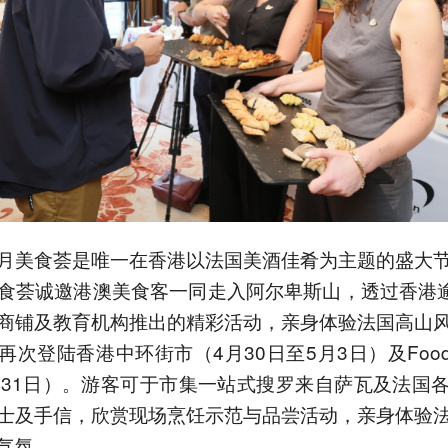
月美食荟是唯一在香港以法国美酒佳肴为主题的盛大
食荟诚邀港澳美食客一同走入阿尔卑斯山，透过香港逾
商铺及教育机构推出的精彩活动，亲身体验法国高山
次登陆香港中环街市（4月30日至5月3日）及Food P
至31日）。游客可于市集一站式搜罗来自萨瓦及法国
士及手信，欣赏现场烹饪示范与品尝活动，亲身体验
气氛。