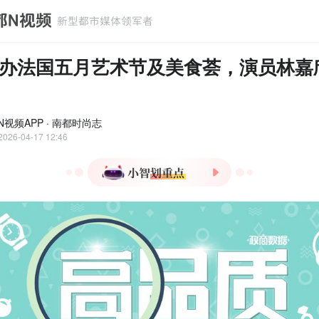
办法国五月艺术节及美食荟，演员林嘉
N视频APP · 南都时尚志
2026-04-17 12:46
1.法国五月艺术节及美食荟
2026年4月至7月在香港举
办，逾百场活动促进东西文
化交流。
2.活动创办30年累计吸引
2000万人次参与，香港赛马
会慈善信托基金连续15年支
持。