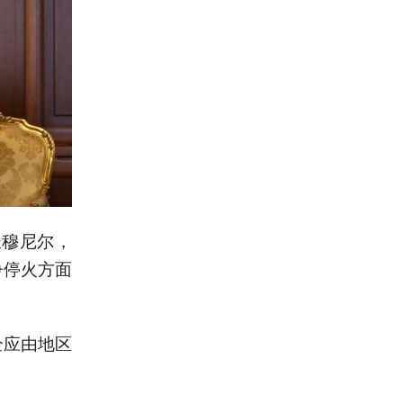
长穆尼尔，
争停火方面
全应由地区