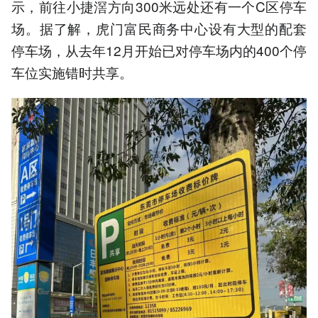
示，前往小捷滘方向300米远处还有一个C区停车
场。据了解，虎门富民商务中心设有大型的配套
停车场，从去年12月开始已对停车场内的400个停
车位实施错时共享。