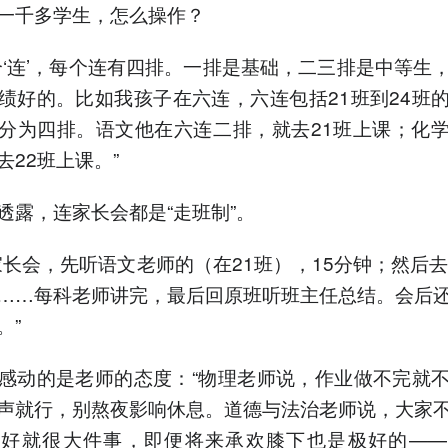
一千多学生，怎么操作？
个‘连’，每个连有四排。一排是基础，二三排是中等生
绩好的。比如我孩子在六连，六连包括21班到24班
分为四排。语文他在六连二排，就去21班上课；化
去22班上课。”
透露，连家长会都是“走班制”。
家长会，先听语文老师的（在21班），15分钟；然后去
……每科老师讲完，最后回原班听班主任总结。会后
。”
感动的是老师的态度：“物理老师说，作业做不完就
声就行，别熬夜影响休息。道德与法治老师说，大家
不好就很大件事，即便将来承欢膝下也是极好的——