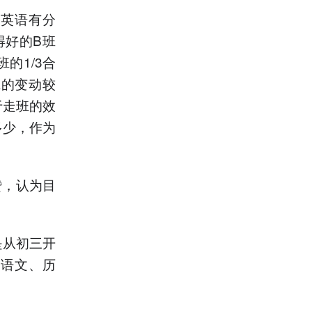
二英语有分
得好的B班
的1/3合
班的变动较
于走班的效
多少，作为
赞，认为目
是从初三开
、语文、历