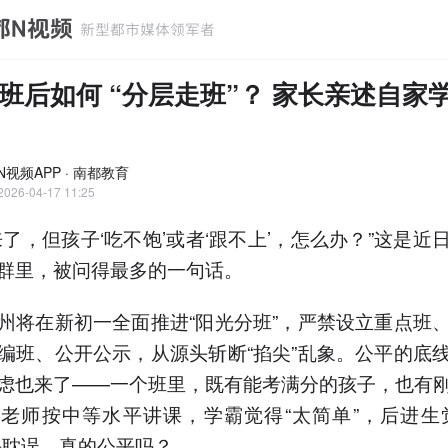
班后如何 “分层走班”？ 家长亲述自家
N视频APP · 南都教育
2026-04-17 11:25
来了，但孩子‘吃不饱’或者‘跟不上’，怎么办？”这是近
群里，被问得最多的一句话。
州将在新初一全面推进“阳光分班”，严禁设立重点班
编班、公开公示，从源头斩断“掐尖”乱象。公平的底
虑也来了——一个班里，既有能考满分的孩子，也有
老师按中等水平讲课，学霸觉得“太简单”，后进生
头耽误，真的公平吗？