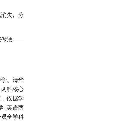
就消失。分
班做法——
中学、清华
语两科核心
班，依据学
学+英语两
全员全学科