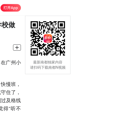
学校做
日在广州小
最新南都独家内容
请扫码下载南都N视频
、快慢班，
线守住了，
刚过及格线
觉得“听不