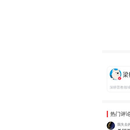
梁
深耕普教领
热门评
我失去