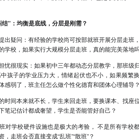
纠结”：
均衡是底线，分层是刚需？
提出疑问：有经验的学校尚可按部就班开展分层走班
的学校，如果实行大规模分层走班，真的能完美落地
担忧很现实：如果初中三年都动态分层教学，那班级
高中孩子的学业压力大，情绪起伏也不小，如果频繁
体感弱了，班主任怎么做个性化德育和团体心理辅导
的时间本来就不长，学生来回走班，要换课本、找座
下笔记估计都成奢望，学生是否能管好自己？
班对学校硬件设施也是极大的考验， 不是所有学校
资，走班会否直接变成“乱班”“散班”？