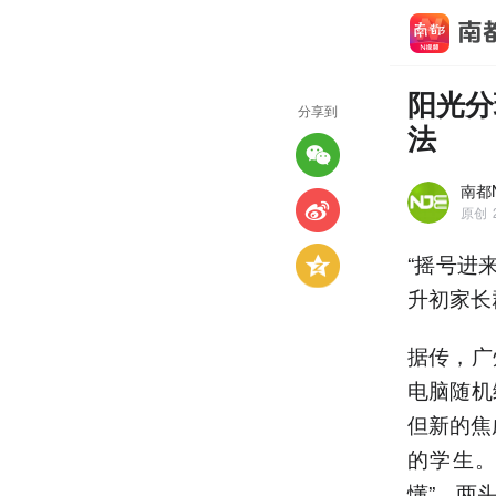
阳光分
分享到
法
南都
原创
“摇号进
升初家长
据传，广
电脑随机
但新的焦
的学生。
懂”。两