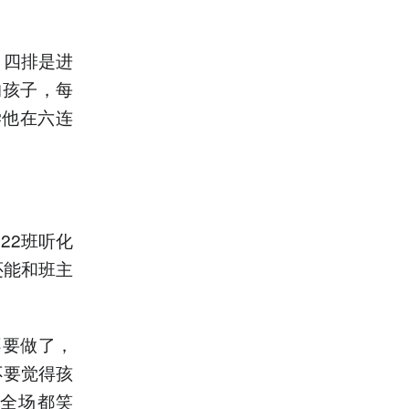
，四排是进
的孩子，每
学他在六连
22班听化
还能和班主
不要做了，
不要觉得孩
全场都笑