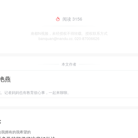
阅读
3156
南都N视频，未经授权不得转载、授权联系方式
banquan@nandu.cc. 020-87006626
本文作者
艳燕
域。记者妈妈也有教育烦心事，一起来聊聊。
论
的我拥有的我希望的