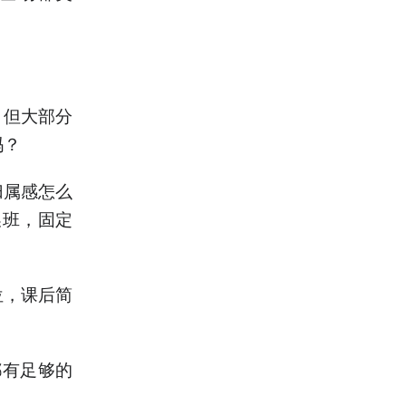
，但大部分
吗？
归属感怎么
换班，固定
？
位，课后简
都有足够的