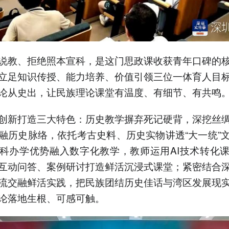
说教、拒绝照本宣科，是这门思政课收获青年口碑的
立足知识传授、能力培养、价值引领三位一体育人目
论从史出，让民族理论课堂有温度、有细节、有共鸣
创新打造三大特色：历史教学摒弃死记硬背，深挖丝
融历史脉络，依托考古史料、历史实物讲透“大一统”
科办学优势融入数字化教学，教师运用AI技术转化
互动问答、案例研讨打造鲜活沉浸式课堂；紧密结合
流交融鲜活实践，把民族团结历史佳话与湾区发展现
论落地生根、可感可触。