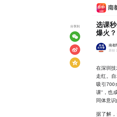
选课秒
分享到
爆火？
南都
原创
在深圳技
走红。自
吸引70
课”，也
同体意识
据了解，