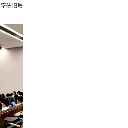
座率依旧屡