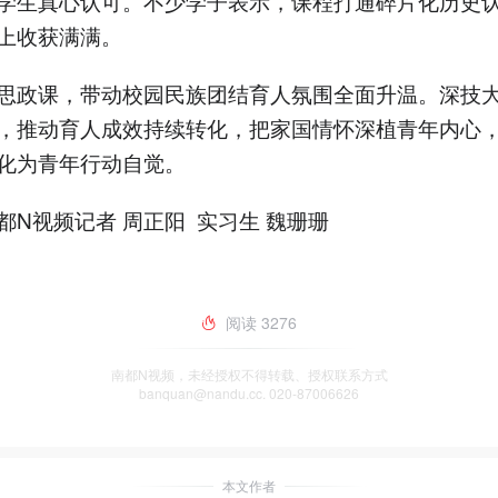
学生真心认可。不少学子表示，课程打通碎片化历史
上收获满满。
思政课，带动校园民族团结育人氛围全面升温。深技
，推动育人成效持续转化，把家国情怀深植青年内心
化为青年行动自觉。
都N视频记者 周正阳 实习生 魏珊珊
阅读
3276
南都N视频，未经授权不得转载、授权联系方式
banquan@nandu.cc. 020-87006626
本文作者