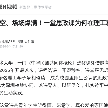
空、场场爆满！一堂思政课为何在理工
N视频APP · 深圳大件事
2026-04-17 21:40
术大学，一门《中华民族共同体概论》选修课凭借超
2025年开课以来，课程选课一开即秒空、课堂座无
0余名理工学子争相修读，成为校园里师生公认的思政
成为深圳校地协同、以课育人、以研促创，扎实铸牢
的生动实践。
这堂课是青年学生听得懂、愿意学、真心爱的家国