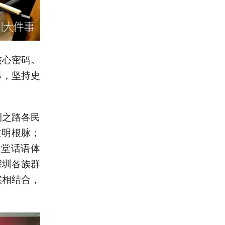
核心密码。
标，坚持史
。
绸之路各民
文明根脉；
课堂话语体
深圳各族群
实相结合，