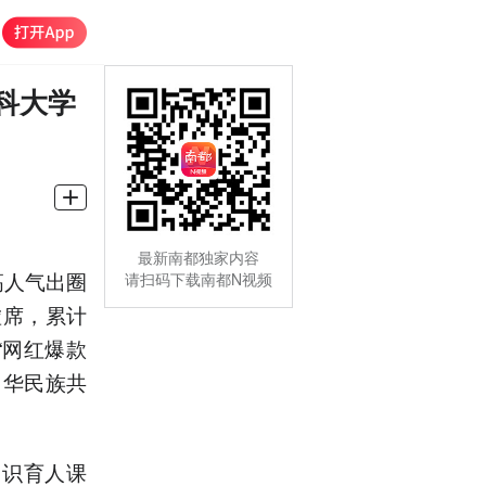
科大学
最新南都独家内容
高人气出圈
请扫码下载南都N视频
虚席，累计
“网红爆款
中华民族共
通识育人课