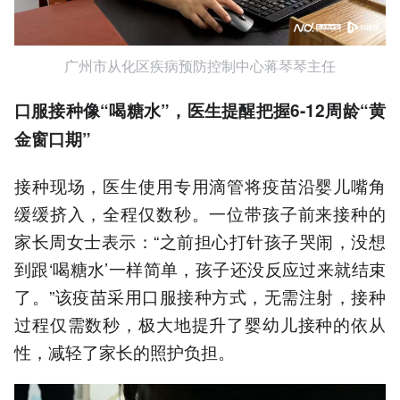
广州市从化区疾病预防控制中心蒋琴琴主任
口服接种
像“喝糖水”
，
医生提醒把握
6
-
12周龄“黄
金窗口期”
接种现场，医生使用专用滴管将疫苗沿婴儿嘴角
缓缓挤入，全程仅数秒。一位带孩子前来接种的
家长周女士表示：“之前担心打针孩子哭闹，没想
到跟‘喝糖水’一样简单，孩子还没反应过来就结束
了。”该疫苗采用口服接种方式，无需注射，接种
过程仅需数秒，极大地提升了婴幼儿接种的依从
性，减轻了家长的照护负担。