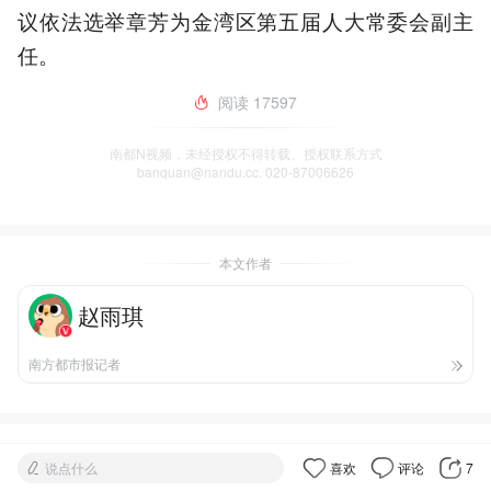
议依法选举章芳为金湾区第五届人大常委会副主
任。
阅读
17597
南都N视频，未经授权不得转载、授权联系方式
banquan@nandu.cc. 020-87006626
本文作者
赵雨琪
南方都市报记者
说点什么
喜欢
评论
7