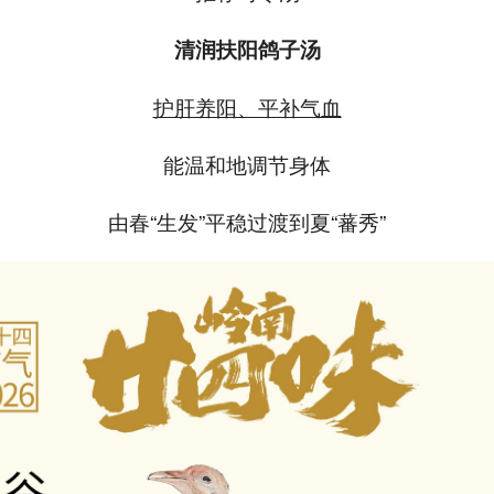
清润扶阳鸽子汤
护肝养阳、平补气血
能温和地调节身体
由春“生发”平稳过渡到夏“蕃秀”