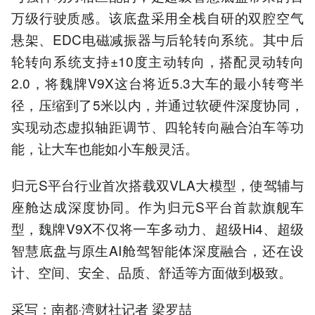
万级行驶质感。该底盘采用全栈自研的双腔空气
悬架、EDC电磁减振器与后轮转向系统。其中后
轮转向系统支持±10度主动转向，搭配灵动转向
2.0，将魏牌V9X这台将近5.3大车的最小转弯半
径，压缩到了5米以内，并通过软硬件深度协同，
实现动态虚拟轴距调节、四轮转向融合泊车等功
能，让大车也能如小车般灵活。
归元S平台行业首次搭载双VLA大模型，使驾辅与
座舱达成深度协同。作为归元S平台首款旗舰车
型，魏牌V9X不仅将一车多动力、超级Hi4、超级
智慧底盘与原生AI舱驾智能体深度融合，还在设
计、空间、安全、品质、舒适等方面做到极致。
采写：南都·湾财社记者 梁罗喆