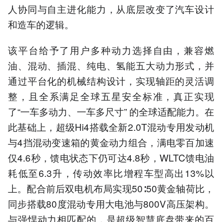
人协同与自主进化能力，从底层改变了汽车设计
和造车的逻辑。
该平台给予了用户多种动力选择自由，兼容燃
油、混动、插混、纯电、氢能五大动力形式，并
通过平台化的机械结构设计，实现轴距的灵活调
整，且全系满足全球五星安全标准，真正实现
了“一车多动力、一车多尺寸” 的全球适配能力。在
此基础上，超级Hi4搭载全新2.0T混动专用发动机
与4挡混动变速箱的黄金动力组合，满电零百加速
仅4.6秒，馈电状态下仍可达4.8秒，WLTC馈电油
耗低至6.3升，传动效率比增程车型高出13%以
上。配合前后双电机布局实现50∶50黄金轴荷比，
同步搭载80度混动专用大电池与800V高压架构。
与强悍动力相匹配的，是超级智慧底盘带来的百