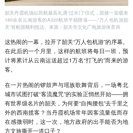
韶关丹霞机场以民航最高礼遇“过水门”仪式，迎接一架载有
180余名云南游客的A320航班平稳降落——“万人包机游韶
关”首航团顺利抵达。来源：韶关市文化广电旅游体育局
这热闹的一幕，拉开了韶关“万人包机游”的序幕。
在此后的一个月里，这样的航班将每日一班，预
计将累计从云南运送超过1万名“打飞的”而来的游
客。
在一片热闹的锣鼓声与瑶族歌舞背后，一场粤北
城市试图打破“客流魔咒”的实验正悄然开始——拥
有世界级名片的韶关，为何要“自掏腰包”去千里之
外的西南揽客？当丹霞机场常年因客流量低而存
在感微弱时，这一次，地方政府的出手能否为地
方文旅撕开一道口子？