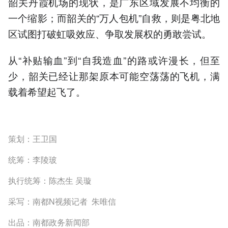
韶关丹霞机场的现状，是广东区域发展不均衡的
一个缩影；而韶关的“万人包机”自救，则是粤北地
区试图打破虹吸效应、争取发展权的勇敢尝试。
从“补贴输血”到“自我造血”的路或许漫长，但至
少，韶关已经让那架原本可能空荡荡的飞机，满
载着希望起飞了。
策划：王卫国
统筹：李陵玻
执行统筹：陈杰生 吴璇
采写：南都N视频记者 朱唯信
出品：南都政务新闻部