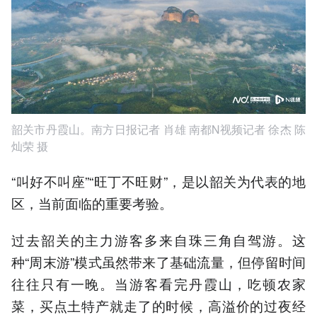
韶关市丹霞山。南方日报记者 肖雄 南都N视频记者 徐杰 陈
灿荣 摄
“叫好不叫座”“旺丁不旺财”，是以韶关为代表的地
区，当前面临的重要考验。
过去韶关的主力游客多来自珠三角自驾游。这
种“周末游”模式虽然带来了基础流量，但停留时间
往往只有一晚。当游客看完丹霞山，吃顿农家
菜，买点土特产就走了的时候，高溢价的过夜经