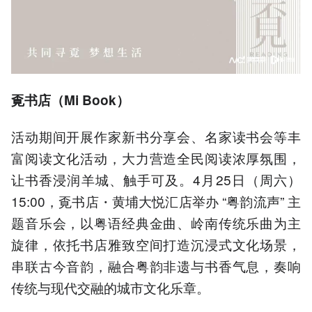
覔书店（Mi Book）
活动期间开展作家新书分享会、名家读书会等丰
富阅读文化活动，大力营造全民阅读浓厚氛围，
让书香浸润羊城、触手可及。4月25日（周六）
15:00，覔书店・黄埔大悦汇店举办 “粤韵流声” 主
题音乐会，以粤语经典金曲、岭南传统乐曲为主
旋律，依托书店雅致空间打造沉浸式文化场景，
串联古今音韵，融合粤韵非遗与书香气息，奏响
传统与现代交融的城市文化乐章。