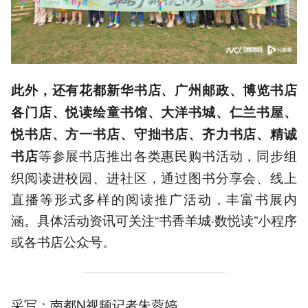
此外，还有花都新华
书店
、
广州邮政、
博览书店
各门店
、悦读
绘
童书馆、
大洋书城、
仁兰书
屋、
悦书店、方一书店、守拙书店、齐力书店、精诚
等参展书店推出各类惠民购书活动，同步组
书店
织阅读进校园、进社区，通过图书分享会、线上
直播等形式多样的阅读推广活动，丰富书展内
涵。具体活动资讯可关注“书香羊城·数悦读”小程序
或各书店公众号。
采写：南都N视频记者朱蓉婷