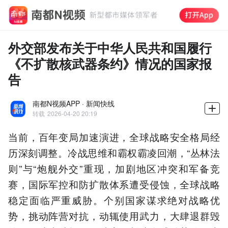
外交部发布关于中华人民共和国履行
《不扩散核武器条约》情况的国家报
告
南都N视频APP · 新闻快线
转载
2026-04-20 20:19
当前，百年变局加速演进，全球战略安全格局经
历深刻调整。冷战思维和霸权霸凌回潮，“丛林法
则”与“炮舰外交”重现，加剧地区冲突和军备竞
赛，国际军控和防扩散体系遭受侵蚀，全球战略
稳定面临严重威胁。个别国家谋求绝对战略优
势，挑动阵营对抗，动辄使用武力，大肆退群毁