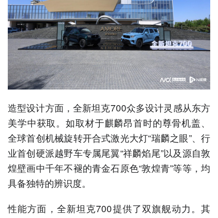
造型设计方面，全新坦克700众多设计灵感从东方
美学中获取。如取材于麒麟昂首时的尊骨机盖、
全球首创机械旋转开合式激光大灯“瑞麟之眼”、行
业首创硬派越野车专属尾翼“祥麟焰尾”以及源自敦
煌壁画中千年不褪的青金石原色“敦煌青”等等，均
具备独特的辨识度。
性能方面，全新坦克700提供了双旗舰动力。其