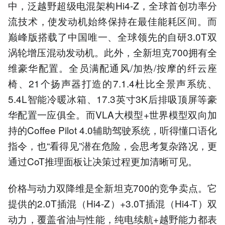
中，泛越野超级电混架构Hi4-Z，全球首创功率分
流技术，使发动机始终保持在最佳能耗区间。而
巅峰版搭载了中国唯一、全球领先的自研3.0T双
涡轮增压混动发动机。此外，全新坦克700拥有全
维豪华配置。全员满配通风/加热/按摩的纤云座
椅、21个扬声器打造的7.1.4杜比全景声系统、
5.4L智能冷暖冰箱、17.3英寸3K后排吸顶屏等豪
华配置一应俱全。而VLA大模型+世界模型双向加
持的Coffee Pilot 4.0辅助驾驶系统，听得懂口语化
指令，也“看得见”潜在危险，会思考复杂路况，更
通过CoT推理面板让决策过程更加清晰可见。
价格与动力双降维是全新坦克700的竞争卖点。它
提供的2.0T插混（Hi4-Z）+3.0T插混（Hi4-T）双
动力，覆盖省油与性能，纯电续航+越野能力都表