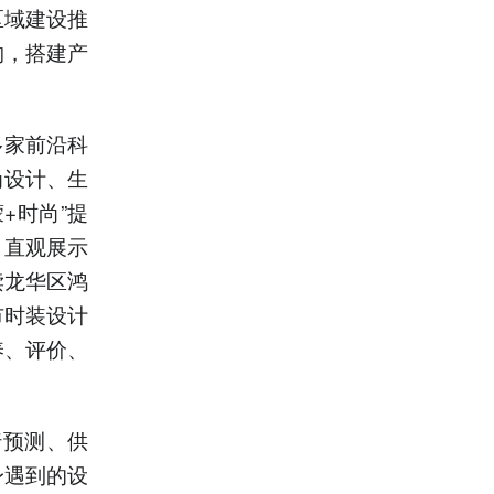
区域建设推
构，搭建产
多家前沿科
尚设计、生
+时尚”提
，直观展示
读龙华区鸿
市时装设计
养、评价、
行预测、供
身遇到的设