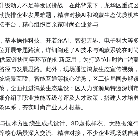
升级动力不足等发展挑战。在此背景下，龙华区重点
动摸排企业发展难题，精准对接AI和鸿蒙生态优质机
接平台，精心组织百余家时尚企业参与。
，基本操作科技、开若尔AI、智想无界、电子科大等
位开展专题路演，详细阐述了AI技术与鸿蒙系统在时
供应链协同等环节的创新应用，为打造“AI+时尚”“鸿蒙
路径与发展思路。此外，现场通过鸿蒙生态宣传视频
统场景互联、智能互通等核心优势，区工信局同步解
策，全面推进鸿蒙生态建设；区人力资源局特邀深圳
细介绍了职业技能等级考评及人才政策，搭建人才培
条体系，夯实时尚产业人才根基。
与技术方围绕生成式设计、3D虚拟样衣、大数据流
等核心场景深入交流、精准对接，不少企业现场就自