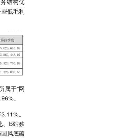
业务结构优
一些低毛利
所属于“网
.96%。
.11%。
化、B站独
与国风底蕴