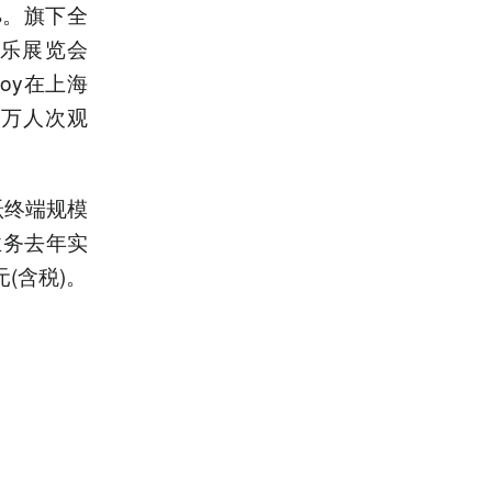
%。旗下全
乐展览会
Joy在上海
3万人次观
跃终端规模
业务去年实
元(含税)。