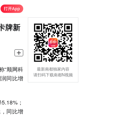
卡牌新
简称“顺网科
最新南都独家内容
请扫码下载南都N视频
利润同比增
.18%；
元，同比增