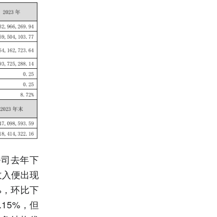
公司去年下
收入便出现
%，环比下
.15%，但