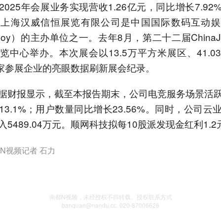
2025年会展业务实现营收1.26亿元，同比增长7.92
司上海汉威信恒展览有限公司是中国国际数码互动娱
aJoy）的主办单位之一。去年8月，第二十二届China
览中心举办。本次展会以13.5万平方米展区、41.0
9家参展企业的亮眼数据刷新展会纪录。
据财报显示，截至本报告期末，公司电竞服务场景活
13.1%；用户数量同比增长23.56%。同时，公司云
5489.04万元。顺网科技拟每10股派发现金红利1.2
N视频记者 石力
南都N视频，未经授权不得转载、授权联系方式
banquan@nandu.cc. 020-87006626