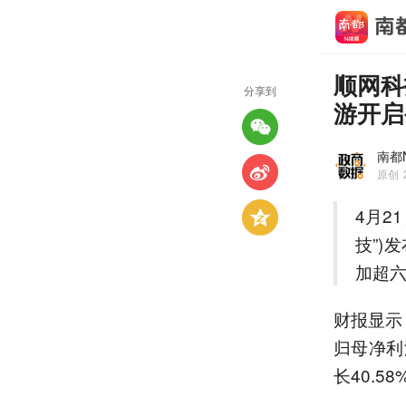
顺网科
分享到
游开启
南都
原创
4月2
技”)
加超
财报显示，
归母净利润
长40.5