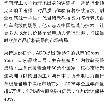
华南理工大学物理系出身的谢森初，曾是行业顶
尖音响工程师，对品质与体验有着极致追求。创
业灵感源于学生时代目睹老教授费力骑行老式自
行车爬坡的场景，他立志以中国智造与技术，让
更多人以亲民价格享受电助力骑行乐趣，打破当
时欧美产品价格高昂的市场格局。
秉持这份初心，ADO提出“穿越你的城市”(Cross
Your City)品牌口号，并在短短几年内收获亮眼
成绩
业务已覆盖全球60余个国家，核心市场聚
：
焦欧洲
以德国为主
与日本，折叠电助力自行
（
）
车稳居当地中高端市场前列；2025年企业年产量
超5万
，全球销售额突破4亿元，年均增速保持
辆
40%。