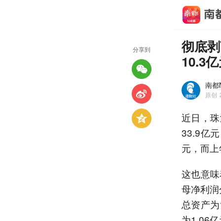
彻底剥
分享到
10.3
南都
原创
近日，珠
33.9亿
元，而上
这也意味
母净利润分
总资产为
为1.06