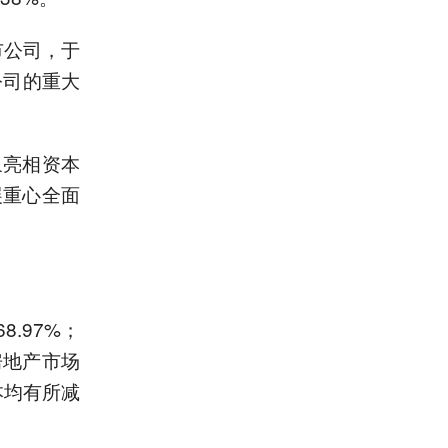
市公司，于
公司的重大
象亮相资本
展重心全面
.97%；
房地产市场
本均有所减