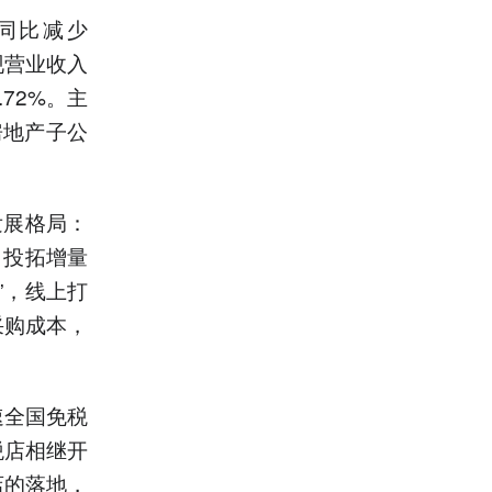
，同比减少
实现营业收入
.72%。主
房地产子公
发展格局：
、投拓增量
”，线上打
采购成本，
速全国免税
税店相继开
店的落地，