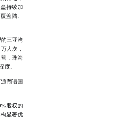
壁垒持续加
，覆盖陆、
理的三亚湾
 万人次，
运营，珠海
深度。
打通葡语国
0%股权的
结构显著优