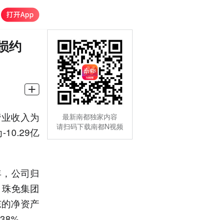
损约
营业收入为
最新南都独家内容
请扫码下载南都N视频
10.29亿
年，公司归
年，珠免集团
东的净资产
38%。