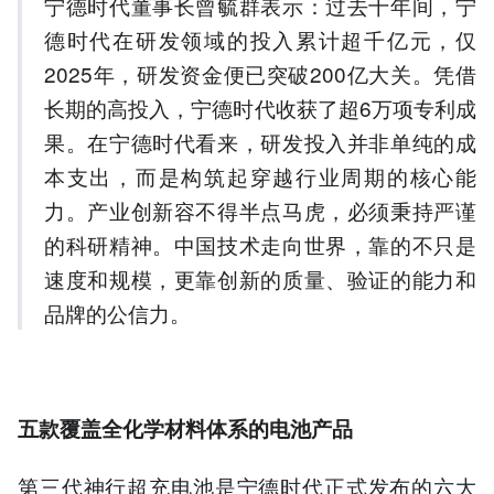
宁德时代董事长曾毓群表示：过去十年间，宁
减重255kg。
德时代在研发领域的投入累计超千亿元，仅
4.麒麟凝聚态电池能量密度
350Wh/kg，创量产电池最
2025年，研发资金便已突破200亿大关。凭借
高纪录。
长期的高投入，宁德时代收获了超6万项专利成
5.超换一体补能网络计划
果。在宁德时代看来，研发投入并非单纯的成
2026年底建成4000座。
本支出，而是构筑起穿越行业周期的核心能
以上内容由AI大模型生成，仅供
参考
力。产业创新容不得半点马虎，必须秉持严谨
的科研精神。中国技术走向世界，靠的不只是
速度和规模，更靠创新的质量、验证的能力和
品牌的公信力。
五款覆盖全化学材料体系的电池产品
第三代神行超充电池是宁德时代正式发布的六大