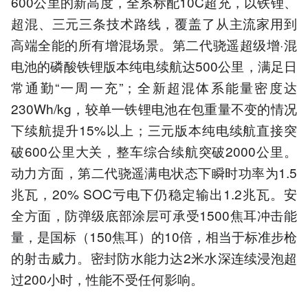
600公里的新高度，全系标配10C超充，以铁锂、
超混、三元三条技术路线，覆盖了从主流家用到
高端全能的所有增混场景。第二代骁遥超级增·混
电池的磷酸铁锂版本纯电续航达500公里，满足日
常通勤“一周一充”；全新超混体系能量密度达
230Wh/kg，较单一铁锂电池在包重量不变的情况
下续航提升15%以上；三元版本纯电续航直接突
破600公里大关，整车综合续航突破2000公里。
动力方面，第二代骁遥满电状态下瞬时功率为1.5
兆瓦，20% SOC亏电下仍稳定输出1.2兆瓦。安
全方面，防弹级底部涂层可承受1500焦耳冲击能
量，是国标（150焦耳）的10倍，相当于标准步枪
的射击威力。密封防水能力达2米水深连续浸泡超
过200小时，性能不受任何影响。