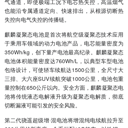
气通道，即使极端工况下电芯热失控，高温烟气
也能沿专属通道定向、快速排出，从根源切断热
失控向电气失控的传播链。
麒麟凝聚态电池是首次将航空级凝聚态技术应用
于乘用车领域的动力电池产品，电芯能量密度为
350Wh/kg，创下量产电池最高纪录。麒麟凝聚态
电池体积能量密度达760Wh/L，以典型车型电池
包络设计，可使轿车续航达1500公里，全尺寸大
三排、大六座SUV续航突破1000公里，电池包重
量控制在650公斤以内。安全方面，麒麟凝聚态电
池将传统液态电解液升级为凝聚态电解质，彻底
切断漏液可能引发的安全风险。
第二代骁遥超级增·混电池将增混纯电续航拉升至