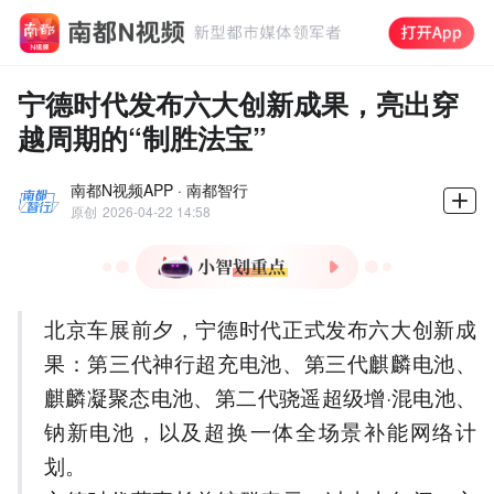
宁德时代发布六大创新成果，亮出穿
越周期的“制胜法宝”
南都N视频APP · 南都智行
原创
2026-04-22 14:58
1.宁德时代发布六大创新电
北京车展前夕，宁德时代正式发布六大创新成
池技术，覆盖全化学材料体
系。
果：第三代神行超充电池、第三代麒麟电池、
2.第三代神行超充电池实现
麒麟凝聚态电池、第二代骁遥超级增·混电池、
10C超充，零下30℃极寒9分
钠新电池，以及超换一体全场景补能网络计
钟快充。
划。
3.第三代麒麟电池能量密度
280Wh/kg，续航1000公里