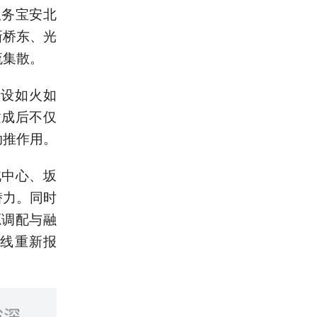
服务宝安北
新桥东、光
流集散。
建设如火如
建成后不仅
助推作用。
北中心、坂
潜力。同时
源调配与融
号线重新报