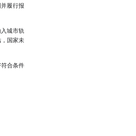
划并履行报
纳入城市轨
估，国家未
好符合条件