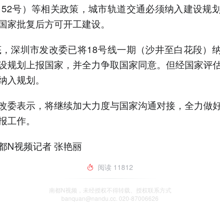
8〕52号）等相关政策，城市轨道交通必须纳入建设规
国家批复后方可开工建设。
年底，深圳市发改委已将18号线一期（沙井至白花段）
设规划上报国家，并全力争取国家同意。但经国家评
纳入规划。
改委表示，将继续加大力度与国家沟通对接，全力做
报工作。
都N视频记者 张艳丽
阅读
11812
南都N视频，未经授权不得转载、授权联系方式
banquan@nandu.cc. 020-87006626