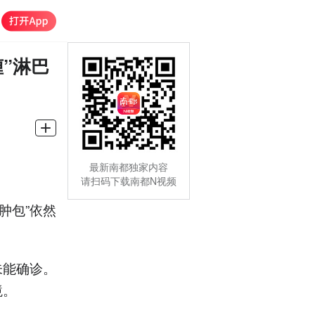
”淋巴
最新南都独家内容
请扫码下载南都N视频
肿包”依然
未能确诊。
境。