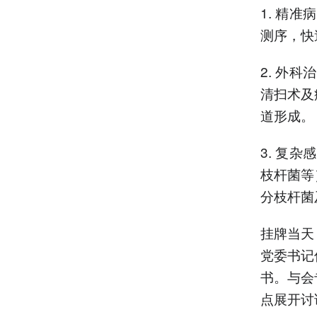
1. 精
测序，快
2. 外
清扫术及
道形成。
3. 复
枝杆菌等
分枝杆菌
挂牌当天
党委书记
书。与会
点展开讨