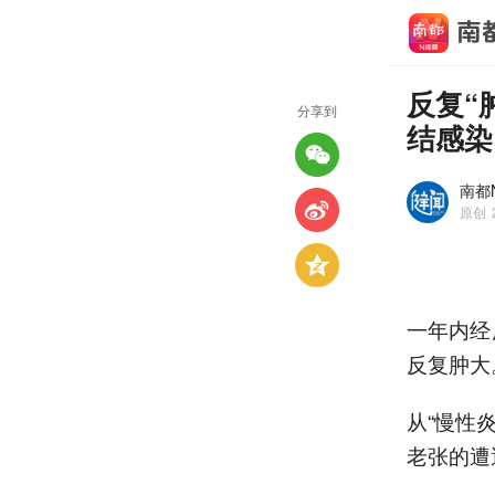
反复“
分享到
结感染
南都N
原创
一年内经
反复肿大
从“慢性
老张的遭