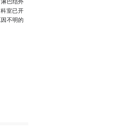
，淋巴结外
前科室已开
原因不明的
。