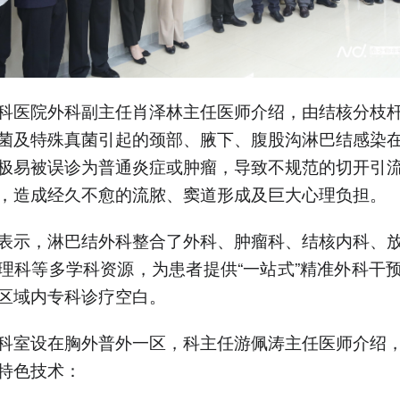
科医院外科副主任肖泽林主任医师介绍，由结核分枝
菌及特殊真菌引起的颈部、腋下、腹股沟淋巴结感染
极易被误诊为普通炎症或肿瘤，导致不规范的切开引
，造成经久不愈的流脓、窦道形成及巨大心理负担。
表示，淋巴结外科整合了外科、肿瘤科、结核内科、
理科等多学科资源，为患者提供“一站式”精准外科干
区域内专科诊疗空白。
科室设在胸外普外一区，科主任游佩涛主任医师介绍
特色技术：