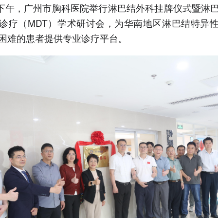
诊为普通炎症或肿瘤，导致
日下午，广州市胸科医院举行淋巴结外科挂牌仪式暨淋
不规范治疗和患者心理负
诊疗（MDT）学术研讨会，为华南地区淋巴结特异
担。
困难的患者提供专业诊疗平台。
4.科室开通"淋巴结外科门
诊"，由资深专家接诊不明
原因淋巴结肿大患者。
5.医院举办学术研讨会，探
讨颈部淋巴结结核外科治疗
及甲状腺癌淋巴结清扫等热
点。
以上内容由AI大模型生成，仅供
参考