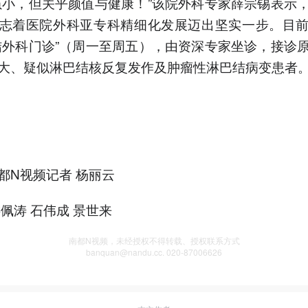
虽小，但关乎颜值与健康！”该院外科专家薛宗锡表示
志着医院外科亚专科精细化发展迈出坚实一步。目
结外科门诊”（周一至周五），由资深专家坐诊，接诊
大、疑似淋巴结核反复发作及肿瘤性淋巴结病变患者
都N视频记者 杨丽云
游佩涛 石伟成 景世来
南都N视频，未经授权不得转载、授权联系方式
banquan@nandu.cc. 020-87006626