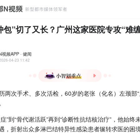
肿包”切了又长？广州这家医院专攻“难缠
视频APP · 健闻
2026-04-23 11:42
1.广州市胸科医院成立淋巴
历两次手术、多次活检，60岁的老张（化名）左颈部“
结外科，填补华南地区淋巴
结特异性感染诊疗空白。
。
2.新科室整合多学科资源，
重点开展精准病因诊断、外
炎症”到“骨代谢活跃”再到“诊断性抗结核治疗”，他始终
科治疗及复杂感染综合治
遇，折射出众多淋巴结特异性感染患者辗转求医的困
疗。
3.淋巴结结核等感染易被误