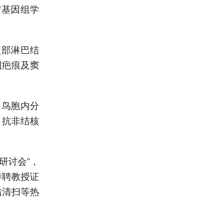
宏基因组学
颈部淋巴结
固疤痕及窦
、鸟胞内分
、抗非结核
研讨会”，
特聘教授证
结清扫等热