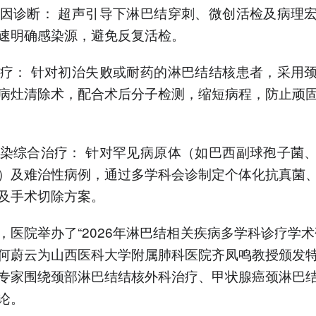
准病因诊断： 超声引导下淋巴结穿刺、微创活检及病理
速明确感染源，避免反复活检。
科治疗： 针对初治失败或耐药的淋巴结结核患者，采用
病灶清除术，配合术后分子检测，缩短病程，防止顽
杂感染综合治疗： 针对罕见病原体（如巴西副球孢子菌
）及难治性病例，通过多学科会诊制定个体化抗真菌
及手术切除方案。
，医院举办了“2026年淋巴结相关疾病多学科诊疗学术
何蔚云为山西医科大学附属肺科医院齐凤鸣教授颁发
专家围绕颈部淋巴结结核外科治疗、甲状腺癌颈淋巴
论。