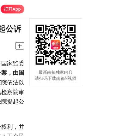
起公诉
委国家监委
一案，由国
最新南都独家内容
请扫码下载南都N视频
察院依法以
民检察院审
法院提起公
讼权利，并
告人王会民