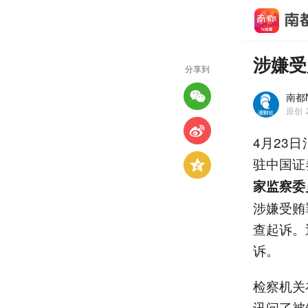
涉嫌受
分享到
南都N
原创
4月23
驻中国证
家监察委
涉嫌受贿
查起诉。
诉。
检察机关
讯问了被